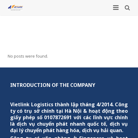
HOME
Company News
INTRODUCTION
SERVICES
About Us
No posts were found.
NEWS
International courier service
Business lines
TOOLS
Company News
Domestic courier service
Vision – Mission
INTRODUCTION OF THE COMPANY
SPECIAL LINES
Lunar New Year Holiday Announcement
News – Events
Customs declaration service
Company Structure
Vietlink Logistics
thành lập tháng 4/2014. Công
CONTACT
International time zone
Freight forwarding service
Employee staff
ty có trụ sở chính tại Hà Nội & hoạt động theo
giấy phép số 0107872691 với các lĩnh vực chính
How to calculate volumetric weight
Airline services
Partners and Customers
là dịch vụ chuyển phát nhanh quốc tế, dịch vụ
đại lý chuyển phát hàng hóa, dịch vụ hải quan.
Dangerous goods courier service
Company’s culture