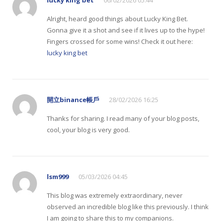
lucky king bet
06/02/2026 05:44
Alright, heard good things about Lucky King Bet.
Gonna give it a shot and see if it lives up to the hype!
Fingers crossed for some wins! Check it out here:
lucky king bet
開立binance帳戶
28/02/2026 16:25
Thanks for sharing. I read many of your blog posts,
cool, your blog is very good.
lsm999
05/03/2026 04:45
This blog was extremely extraordinary, never
observed an incredible blog like this previously. I think
I am going to share this to my companions.