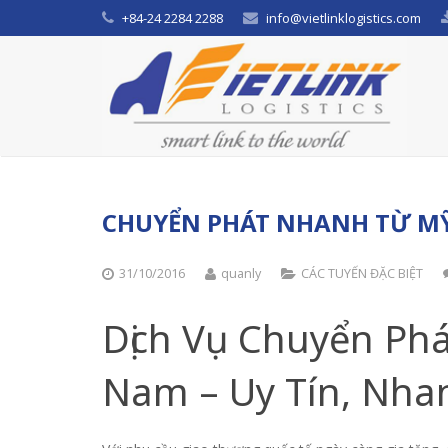
+84-24 2284 2288
info@vietlinklogistics.com
CHUYỂN PHÁT NHANH TỪ MỸ
31/10/2016
quanly
CÁC TUYẾN ĐẶC BIỆT
Dịch Vụ Chuyển Ph
Nam – Uy Tín, Nha