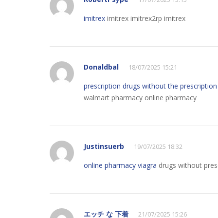
imitrex
imitrex imitrex2rp imitrex
Donaldbal
18/07/2025 15:21
prescription drugs without the prescription
walmart pharmacy online pharmacy
Justinsuerb
19/07/2025 18:32
online pharmacy viagra
drugs without pres
エッチ な 下着
21/07/2025 15:26