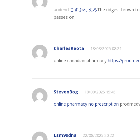
andend.
こすぷれ えろ
The ridges thrown to 
passes on,
CharlesReota
18/08/2025 08:21
online canadian pharmacy
https://prodme
StevenBog
18/08/2025 15:45
online pharmacy no prescription
prodmedw
Lsm99dna
22/08/2025 20:22