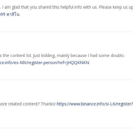
fo. I am glad that you shared this helpful info with us. Please keep us u
m99 คาสิโน
hes the content lol. Just kidding, mainly because I had some doubts
nce.info/es-MX/register-person?ref=JHQQKNKN
 more related content? Thanks!
https://www.binance.info/si-LK/register?