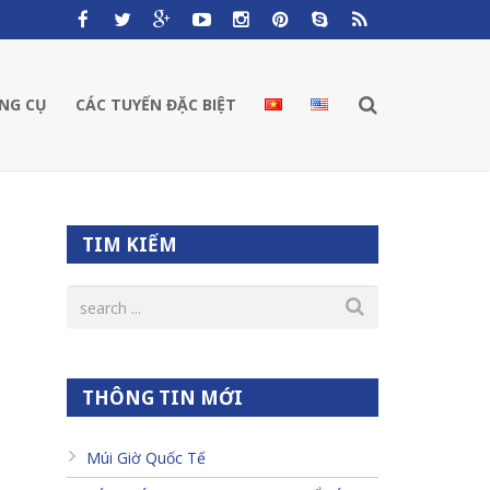
NG CỤ
CÁC TUYẾN ĐẶC BIỆT
TIM KIẾM
THÔNG TIN MỚI
Múi Giờ Quốc Tế