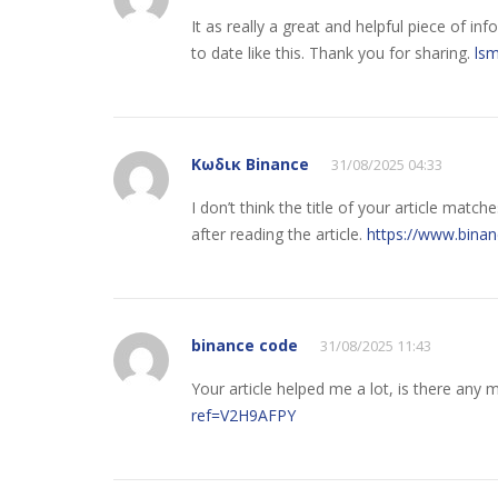
It as really a great and helpful piece of in
to date like this. Thank you for sharing.
ls
Κωδικ Binance
31/08/2025 04:33
I don’t think the title of your article matc
after reading the article.
https://www.bina
binance code
31/08/2025 11:43
Your article helped me a lot, is there any
ref=V2H9AFPY