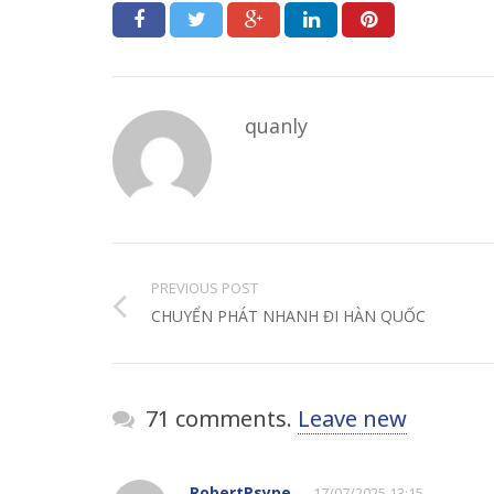
quanly
PREVIOUS POST
CHUYỂN PHÁT NHANH ĐI HÀN QUỐC
71 comments.
Leave new
RobertPsype
17/07/2025 13:15