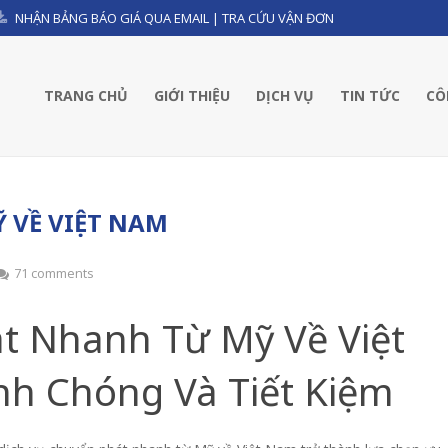
NHẬN BẢNG BÁO GIÁ QUA EMAIL
|
TRA CỨU VẬN ĐƠN
TRANG CHỦ
GIỚI THIỆU
DỊCH VỤ
TIN TỨC
CÔ
 VỀ VIỆT NAM
71 comments
át Nhanh Từ Mỹ Về Việt
nh Chóng Và Tiết Kiệm